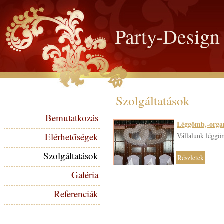
Party-Design
Szolgáltatások
Bemutatkozás
Léggömb,-organ
Elérhetőségek
Vállalunk léggöm
Szolgáltatások
Részletek
Galéria
Referenciák